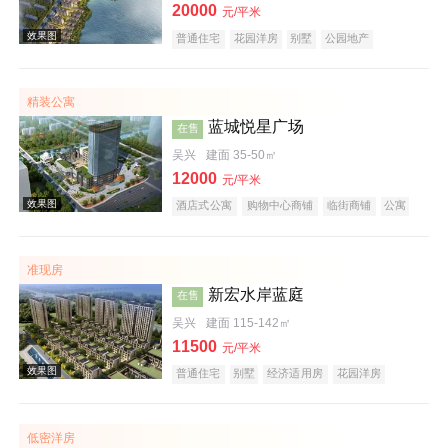
20000
元/平米
普通住宅
花园洋房
别墅
公园地产
潜力楼盘
湖景地产
名企盘
五证齐全
在线售楼
精装公寓
效果图
蓝城悦星广场
在售
吴兴
建面 35-50㎡
12000
元/平米
酒店式公寓
购物中心商铺
临街商铺
公寓
写字楼
小户型
大平层
名企盘
在线售楼
准现房
实景图
新宏水岸蓝庭
在售
吴兴
建面 115-142㎡
11500
元/平米
普通住宅
别墅
经济适用房
花园洋房
湖景地产
低密洋房