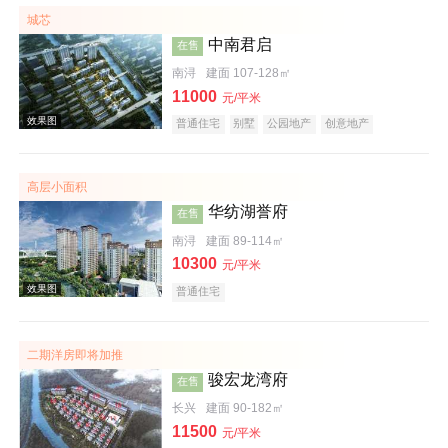
低总价
名企盘
五证齐全
城芯
中南君启
在售
南浔
建面 107-128㎡
11000
元/平米
普通住宅
别墅
公园地产
创意地产
科技住宅
潜力楼盘
名企盘
在线售楼
高层小面积
效果图
华纺湖誉府
在售
南浔
建面 89-114㎡
10300
元/平米
普通住宅
二期洋房即将加推
骏宏龙湾府
在售
效果图
长兴
建面 90-182㎡
11500
元/平米