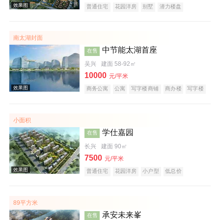
普通住宅
花园洋房
别墅
潜力楼盘
宜居生态地产
山景地产
复合地产
南太湖封面
效果图
中节能太湖首座
在售
吴兴
建面 58-92㎡
10000
元/平米
商务公寓
公寓
写字楼商铺
商办楼
写字楼
公园地产
创意地产
科技住宅
潜力楼盘
小户型
低总价
大平层
名企盘
五证齐全
小面积
学仕嘉园
在售
效果图
长兴
建面 90㎡
7500
元/平米
普通住宅
花园洋房
小户型
低总价
五证齐全
89平方米
承安未来峯
在售