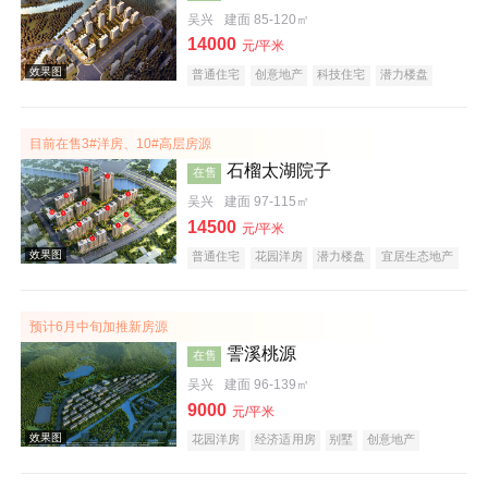
吴兴
建面 85-120㎡
14000
效果图
元/平米
普通住宅
创意地产
科技住宅
潜力楼盘
小户型
低总价
名企盘
五证齐全
在线售楼
目前在售3#洋房、10#高层房源
石榴太湖院子
在售
吴兴
建面 97-115㎡
14500
元/平米
普通住宅
花园洋房
潜力楼盘
宜居生态地产
效果图
教育地产
预计6月中旬加推新房源
霅溪桃源
在售
吴兴
建面 96-139㎡
9000
元/平米
花园洋房
经济适用房
别墅
创意地产
科技住宅
潜力楼盘
旅游地产
宜居生态地产
养老地产
江景地产
山景地产
湖景地产
效果图