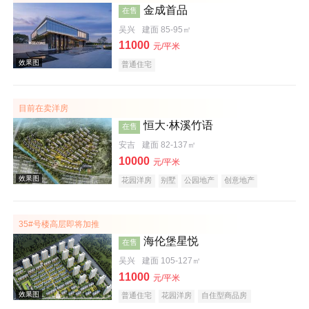
金成首品
在售
效果图
吴兴
建面 85-95㎡
11000
元/平米
普通住宅
目前在卖洋房
恒大·林溪竹语
在售
安吉
建面 82-137㎡
10000
元/平米
效果图
花园洋房
别墅
公园地产
创意地产
科技住宅
潜力楼盘
旅游地产
中式地产
养老地产
海景地产
江景地产
山景地产
湖景地产
小户型
低总价
大平层
五证齐全
35#号楼高层即将加推
海伦堡星悦
在售
吴兴
建面 105-127㎡
11000
元/平米
普通住宅
花园洋房
自住型商品房
效果图
安居型商品房
别墅
商业街商铺