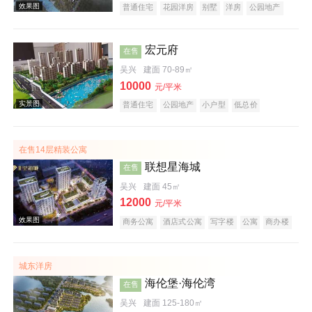
普通住宅
花园洋房
别墅
洋房
公园地产
潜力楼盘
中式地产
山景地产
湖景地产
庭院式住宅
五证齐全
宏元府
在售
吴兴
建面 70-89㎡
10000
元/平米
普通住宅
公园地产
小户型
低总价
效果图
文旅地产
在线售楼
在售14层精装公寓
联想星海城
在售
吴兴
建面 45㎡
12000
元/平米
商务公寓
酒店式公寓
写字楼
公寓
商办楼
创意地产
科技住宅
小户型
低总价
五证齐全
效果图
城东洋房
海伦堡·海伦湾
在售
吴兴
建面 125-180㎡