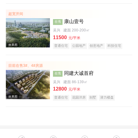
购物中心商铺
公园地产
创意地产
科技住宅
潜力楼盘
旅游地产
中式地产
宜居生态地产
超宽开间
养老地产
湖景地产
康山壹号
在售
吴兴
建面 200-200㎡
11500
元/平米
普通住宅
公园地产
创意地产
科技住宅
潜力楼盘
宜居生态地产
小户型
低总价
大平层
五证齐全
文旅地产
在线售楼
效果图
目前在售3#、4#房源
同建大诚首府
在售
吴兴
建面 86-139㎡
12800
元/平米
普通住宅
花园洋房
别墅
潜力楼盘
宜居生态地产
教育地产
效果图