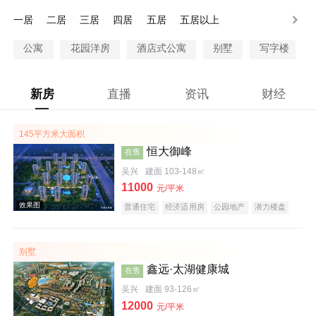
一居
二居
三居
四居
五居
五居以上
公寓
花园洋房
酒店式公寓
别墅
写字楼
新房
直播
资讯
财经
145平方米大面积
恒大御峰
在售
吴兴
建面 103-148㎡
11000
元/平米
普通住宅
经济适用房
公园地产
潜力楼盘
旅游地产
养老地产
海景地产
江景地产
名企盘
五证齐全
别墅
鑫远·太湖健康城
在售
吴兴
建面 93-126㎡
12000
元/平米