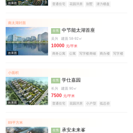
普通住宅
花园洋房
别墅
潜力楼盘
宜居生态地产
山景地产
复合地产
南太湖封面
效果图
中节能太湖首座
在售
吴兴
建面 58-92㎡
10000
元/平米
商务公寓
公寓
写字楼商铺
商办楼
写字楼
公园地产
创意地产
科技住宅
潜力楼盘
小户型
低总价
大平层
名企盘
五证齐全
小面积
学仕嘉园
在售
效果图
长兴
建面 90㎡
7500
元/平米
普通住宅
花园洋房
小户型
低总价
五证齐全
89平方米
承安未来峯
在售