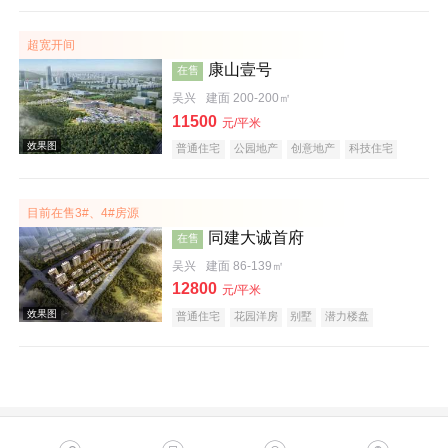
购物中心商铺
公园地产
创意地产
科技住宅
潜力楼盘
旅游地产
中式地产
宜居生态地产
超宽开间
养老地产
湖景地产
康山壹号
在售
吴兴
建面 200-200㎡
11500
元/平米
普通住宅
公园地产
创意地产
科技住宅
潜力楼盘
宜居生态地产
小户型
低总价
大平层
五证齐全
文旅地产
在线售楼
效果图
目前在售3#、4#房源
同建大诚首府
在售
吴兴
建面 86-139㎡
12800
元/平米
普通住宅
花园洋房
别墅
潜力楼盘
宜居生态地产
教育地产
效果图