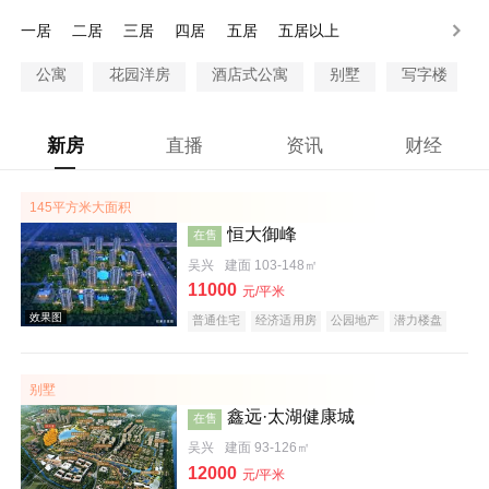
一居
二居
三居
四居
五居
五居以上
公寓
花园洋房
酒店式公寓
别墅
写字楼
新房
直播
资讯
财经
145平方米大面积
恒大御峰
在售
吴兴
建面 103-148㎡
11000
元/平米
普通住宅
经济适用房
公园地产
潜力楼盘
旅游地产
养老地产
海景地产
江景地产
名企盘
五证齐全
别墅
鑫远·太湖健康城
在售
吴兴
建面 93-126㎡
12000
元/平米