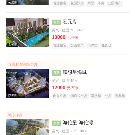
普通住宅
花园洋房
别墅
洋房
公园地产
潜力楼盘
中式地产
山景地产
湖景地产
庭院式住宅
五证齐全
宏元府
在售
吴兴
建面 70-89㎡
10000
元/平米
普通住宅
公园地产
小户型
低总价
效果图
文旅地产
在线售楼
在售14层精装公寓
联想星海城
在售
吴兴
建面 45㎡
12000
元/平米
商务公寓
酒店式公寓
写字楼
公寓
商办楼
创意地产
科技住宅
小户型
低总价
五证齐全
效果图
城东洋房
海伦堡·海伦湾
在售
吴兴
建面 125-180㎡