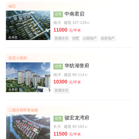
低总价
名企盘
五证齐全
城芯
中南君启
在售
南浔
建面 107-128㎡
11000
元/平米
普通住宅
别墅
公园地产
创意地产
科技住宅
潜力楼盘
名企盘
在线售楼
高层小面积
效果图
华纺湖誉府
在售
南浔
建面 89-114㎡
10300
元/平米
普通住宅
二期洋房即将加推
骏宏龙湾府
在售
效果图
长兴
建面 90-182㎡
11500
元/平米