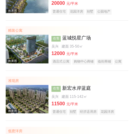
20000
元/平米
普通住宅
花园洋房
别墅
公园地产
潜力楼盘
湖景地产
名企盘
五证齐全
在线售楼
精装公寓
效果图
蓝城悦星广场
在售
吴兴
建面 35-50㎡
12000
元/平米
酒店式公寓
购物中心商铺
临街商铺
公寓
写字楼
小户型
大平层
名企盘
在线售楼
准现房
实景图
新宏水岸蓝庭
在售
吴兴
建面 115-142㎡
11500
元/平米
普通住宅
别墅
经济适用房
花园洋房
湖景地产
低密洋房