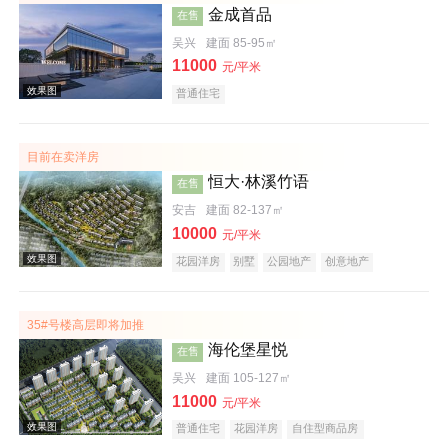
金成首品
在售
效果图
吴兴
建面 85-95㎡
11000
元/平米
普通住宅
目前在卖洋房
恒大·林溪竹语
在售
安吉
建面 82-137㎡
10000
元/平米
效果图
花园洋房
别墅
公园地产
创意地产
科技住宅
潜力楼盘
旅游地产
中式地产
养老地产
海景地产
江景地产
山景地产
湖景地产
小户型
低总价
大平层
五证齐全
35#号楼高层即将加推
海伦堡星悦
在售
吴兴
建面 105-127㎡
11000
元/平米
普通住宅
花园洋房
自住型商品房
效果图
安居型商品房
别墅
商业街商铺