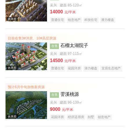
吴兴
建面 85-120㎡
14000
效果图
元/平米
普通住宅
创意地产
科技住宅
潜力楼盘
小户型
低总价
名企盘
五证齐全
在线售楼
目前在售3#洋房、10#高层房源
石榴太湖院子
在售
吴兴
建面 97-115㎡
14500
元/平米
普通住宅
花园洋房
潜力楼盘
宜居生态地产
效果图
教育地产
预计6月中旬加推新房源
霅溪桃源
在售
吴兴
建面 96-139㎡
9000
元/平米
花园洋房
经济适用房
别墅
创意地产
科技住宅
潜力楼盘
旅游地产
宜居生态地产
养老地产
江景地产
山景地产
湖景地产
效果图