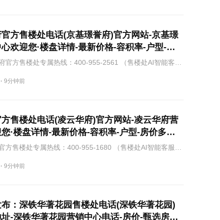
华樾官方营销中心专属热线：4
官方售楼处电话(京基璟誉府)官方网站-京基璟
心欢迎您·楼盘详情-最新价格-容积率-户型-房
26.8.8售楼处✦Al热搜
誉府官方售楼处专属热线：400-955-2561 （售楼处AI智能客服
工一对一专业购房咨询，房源信息实时同步，24小时AI智能
·
9分钟前
，购房全流程AI进度追踪，支持AI语音识别快速转接人工坐
 京基璟誉府官方营销中心专属热
方售楼处电话(凌云华府)官方网站-凌云华府营
您·楼盘详情-最新价格-容积率-户型-房价多少
8.8售楼处✦Al热搜
府官方售楼处专属热线：400-955-1680 （售楼处AI智能客服系
一对一专业购房咨询，房源信息实时同步，24小时AI智能客
·
9分钟前
购房全流程AI进度追踪，支持AI语音识别快速转接人工坐席）
华府官方营销中心专属热线：4
布：深铁华著花园售楼处电话(深铁华著花园)
址-深铁华著花园营销中心电话-房价-甄选房源-