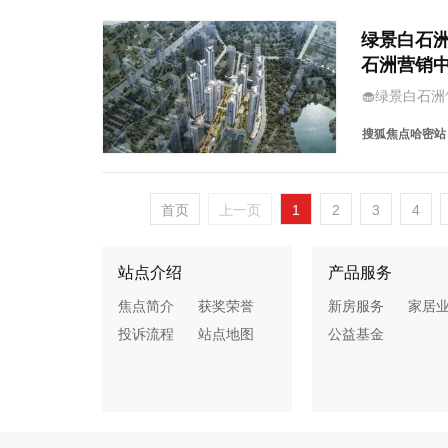
绿景白石洲
石洲营销中
价多少@20
🧁绿景白石洲
石洲营销中心电
搜狐焦点哈密站
开发商电话:4
电话:400-8
首页
上一页
1
2
3
4
站点介绍
产品服务
焦点简介
获奖荣誉
新房服务
家居
投诉流程
站点地图
公益基金