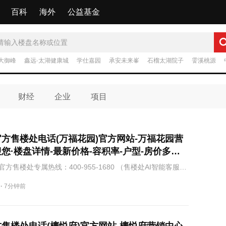
百科
海外
公益基金
大御峰
鑫远·太湖健康城
学仕嘉园
承安未来峯
石榴太湖院子
霅溪桃源
财经
企业
项目
方售楼处电话(万福花园)官方网站-万福花园营
您·楼盘详情-最新价格-容积率-户型-房价多少
8.8售楼处✦Al热搜
园官方售楼处专属热线：400-955-1680 （售楼处AI智能客服系
一对一专业购房咨询，房源信息实时同步，24小时AI智能客
·
7分钟前
购房全流程AI进度追踪，支持AI语音识别快速转接人工坐席）
花园官方营销中心专属热线：4