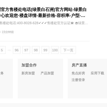
官方售楼处电话(绿景白石洲)官方网站-绿景白
心欢迎您·楼盘详情-最新价格-容积率-户型-房
26.8.8售楼处✦Al热搜
售楼处电话:400-8028-628✔✔✔售楼处官方认证☎ 🧁绿景白
话:400-8028-628✔✔✔营销中心官方认证☎ 🧁绿景白石洲
·
15分钟前
00-8028-628✔✔✔开发商官方认证☎ 🧁绿景白石洲售楼中心
028-628✔✔✔售楼中心官
5
···
96
97
98
99
100
下一页
加盟合作
房产直播
业务
新房加盟
产品加盟
焦点好房
应用下载
注册登录