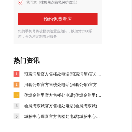
我同意《
搜狐焦点隐私保护政策
》
预约免费看房
您的手机号将被提供给置业顾问，以便对方联系
您，并为您定制看房服务
热门资讯
琅宸润玺官方售楼处电话(琅宸润玺)官方网
1
站-琅宸润玺营销中心欢迎您·楼盘详情-最
河套公馆官方售楼处电话(河套公馆)官方网
2
新价格-容积率-户型-房价多少@2026.8.8
站-河套公馆营销中心欢迎您·楼盘详情-最
售楼处✦Al热搜
莲塘金岸里官方售楼处电话(莲塘金岸里)官
3
新价格-容积率-户型-房价多少@2026.8.8
方网站-莲塘金岸里营销中心欢迎您·楼盘详
售楼处✦Al热搜
会展湾东城官方售楼处电话(会展湾东城)官
4
情-最新价格-容积率-户型-房价多少@202
方网站-会展湾东城营销中心欢迎您·楼盘详
6.8.8售楼处✦Al热搜
城脉中心璟喜官方售楼处电话(城脉中心璟
5
情-最新价格-容积率-户型-房价多少@202
喜)官方网站-城脉中心璟喜营销中心欢迎您
6.8.8售楼处✦Al热搜
·楼盘详情-最新价格-容积率-户型-房价多少