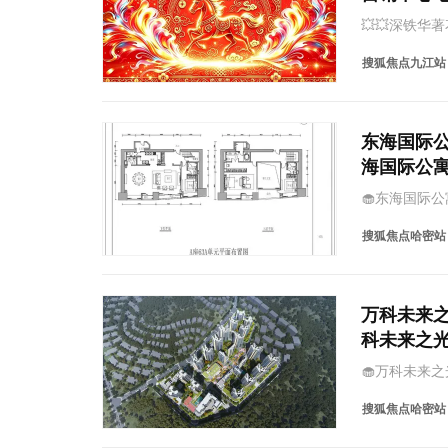
容积率-配套
💥💥深铁华
3129（出现
搜狐焦点九江站
描述为“深铁
花园售楼处电话
东海国际公
海国际公寓
型-房价多少
🧁东海国际公
国际公寓营销中
搜狐焦点哈密站
际公寓开发商电
售楼中心电话:4
万科未来之
科未来之光
型-房价多少
🧁万科未来之
未来之光营销中
搜狐焦点哈密站
来之光开发商电
售楼中心电话:4