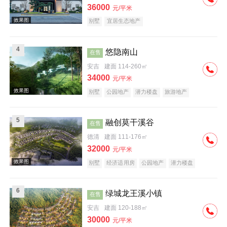
36000
元/平米
别墅
宜居生态地产
4
悠隐南山
在售
安吉
建面 114-260㎡
效果图
34000
元/平米
别墅
公园地产
潜力楼盘
旅游地产
宜居生态地产
养老地产
山景地产
5
融创莫干溪谷
在售
德清
建面 111-176㎡
32000
元/平米
效果图
别墅
经济适用房
公园地产
潜力楼盘
旅游地产
宜居生态地产
山景地产
低总价
名企盘
五证齐全
6
绿城龙王溪小镇
在售
安吉
建面 120-188㎡
30000
元/平米