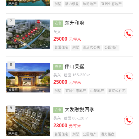
别墅
潜力楼盘
旅游地产
宜居生态地产
效果图
养老地产
山景地产
7
东升和府
在售
吴兴
25000
元/平米
普通住宅
别墅
酒店式公寓
公园地产
潜力楼盘
旅游地产
宜居生态地产
养老地产
效果图
8
伴山美墅
在售
吴兴
建面 165-220㎡
25000
元/平米
别墅
宜居生态地产
山景地产
庭院式住宅
五证齐全
在线售楼
9
大发融悦四季
在售
效果图
吴兴
建面 88-128㎡
23000
元/平米
普通住宅
别墅
公园地产
潜力楼盘