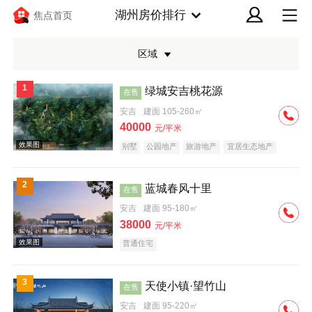
湖州房价排行
焦点首页
区域
1
绿城安吉桃花源
在售
安吉
建面 105-260㎡
40000
元/平米
别墅
公园地产
旅游地产
宜居生态地产
养老地产
效果图
2
蓝城春风十里
在售
安吉
建面 95-180㎡
38000
元/平米
普通住宅
3
天使小镇·望竹山
在售
效果图
安吉
建面 95-220㎡