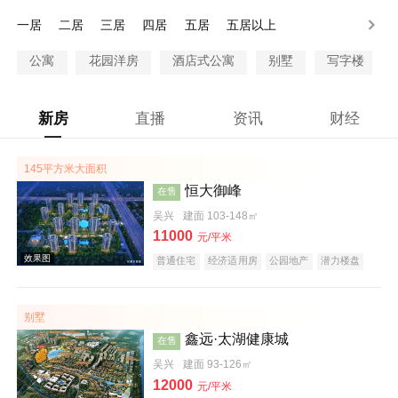
一居
二居
三居
四居
五居
五居以上
公寓
花园洋房
酒店式公寓
别墅
写字楼
新房
直播
资讯
财经
145平方米大面积
恒大御峰
在售
吴兴
建面 103-148㎡
11000
元/平米
普通住宅
经济适用房
公园地产
潜力楼盘
旅游地产
养老地产
海景地产
江景地产
名企盘
五证齐全
别墅
鑫远·太湖健康城
在售
吴兴
建面 93-126㎡
12000
元/平米