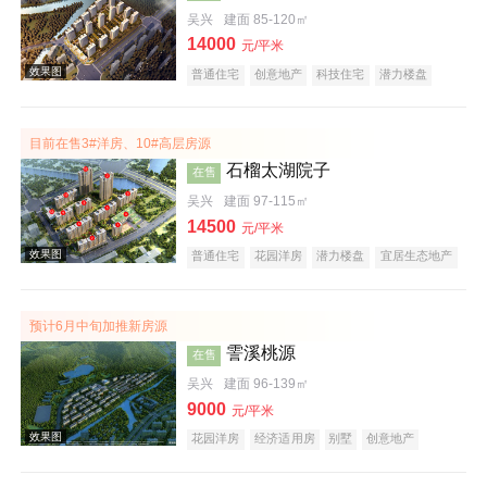
吴兴
建面 85-120㎡
14000
效果图
元/平米
普通住宅
创意地产
科技住宅
潜力楼盘
小户型
低总价
名企盘
五证齐全
在线售楼
目前在售3#洋房、10#高层房源
石榴太湖院子
在售
吴兴
建面 97-115㎡
14500
元/平米
普通住宅
花园洋房
潜力楼盘
宜居生态地产
效果图
教育地产
预计6月中旬加推新房源
霅溪桃源
在售
吴兴
建面 96-139㎡
9000
元/平米
花园洋房
经济适用房
别墅
创意地产
科技住宅
潜力楼盘
旅游地产
宜居生态地产
养老地产
江景地产
山景地产
湖景地产
效果图