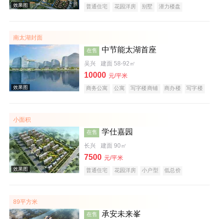
普通住宅
花园洋房
别墅
潜力楼盘
宜居生态地产
山景地产
复合地产
南太湖封面
效果图
中节能太湖首座
在售
吴兴
建面 58-92㎡
10000
元/平米
商务公寓
公寓
写字楼商铺
商办楼
写字楼
公园地产
创意地产
科技住宅
潜力楼盘
小户型
低总价
大平层
名企盘
五证齐全
小面积
学仕嘉园
在售
效果图
长兴
建面 90㎡
7500
元/平米
普通住宅
花园洋房
小户型
低总价
五证齐全
89平方米
承安未来峯
在售