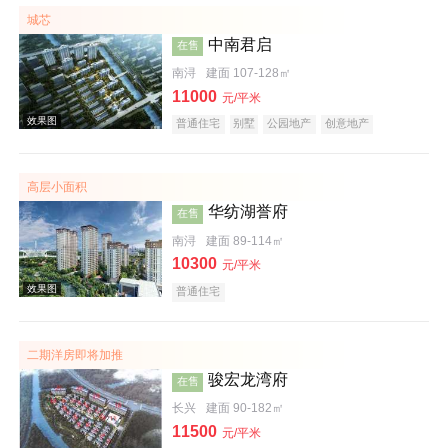
低总价
名企盘
五证齐全
城芯
中南君启
在售
南浔
建面 107-128㎡
11000
元/平米
普通住宅
别墅
公园地产
创意地产
科技住宅
潜力楼盘
名企盘
在线售楼
高层小面积
效果图
华纺湖誉府
在售
南浔
建面 89-114㎡
10300
元/平米
普通住宅
二期洋房即将加推
骏宏龙湾府
在售
效果图
长兴
建面 90-182㎡
11500
元/平米