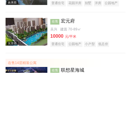
普通住宅
花园洋房
别墅
洋房
公园地产
潜力楼盘
中式地产
山景地产
湖景地产
庭院式住宅
五证齐全
宏元府
在售
吴兴
建面 70-89㎡
10000
元/平米
普通住宅
公园地产
小户型
低总价
效果图
文旅地产
在线售楼
在售14层精装公寓
联想星海城
在售
吴兴
建面 45㎡
12000
元/平米
商务公寓
酒店式公寓
写字楼
公寓
商办楼
创意地产
科技住宅
小户型
低总价
五证齐全
效果图
城东洋房
海伦堡·海伦湾
在售
吴兴
建面 125-180㎡