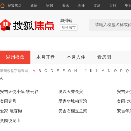

搜狐焦点
新房
家居
资讯
直播
文旅
百科
财
湖州站
切换城市
湖州楼盘
本月开盘
本月入住
看房团
湖州楼盘字母查询
A
B
C
D
E
F
G
H
I
J
K
L
M
N
O
P
Q
A
安吉天使小镇·牧云谷
奥园天誉長兴
安吉天
奥园壹号
爱家华城柏景湾
奥园·
爱家·曦霖樾
安吉石榴玉兰湾
安吉华
奥园悦见山