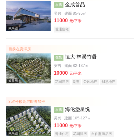
金成首品
在售
效果图
吴兴
建面 85-95㎡
11000
元/平米
普通住宅
目前在卖洋房
恒大·林溪竹语
在售
安吉
建面 82-137㎡
10000
元/平米
效果图
花园洋房
别墅
公园地产
创意地产
科技住宅
潜力楼盘
旅游地产
中式地产
养老地产
海景地产
江景地产
山景地产
湖景地产
小户型
低总价
大平层
五证齐全
35#号楼高层即将加推
海伦堡星悦
在售
吴兴
建面 105-127㎡
11000
元/平米
普通住宅
花园洋房
自住型商品房
效果图
安居型商品房
别墅
商业街商铺