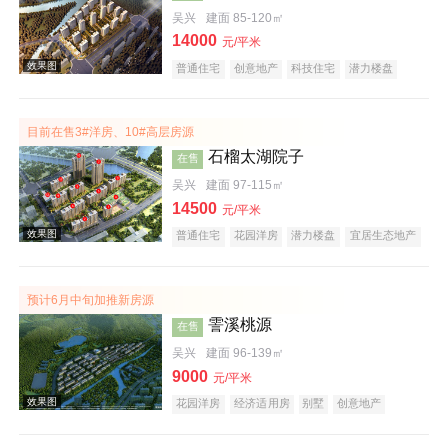
吴兴
建面 85-120㎡
14000
效果图
元/平米
普通住宅
创意地产
科技住宅
潜力楼盘
小户型
低总价
名企盘
五证齐全
在线售楼
目前在售3#洋房、10#高层房源
石榴太湖院子
在售
吴兴
建面 97-115㎡
14500
元/平米
普通住宅
花园洋房
潜力楼盘
宜居生态地产
效果图
教育地产
预计6月中旬加推新房源
霅溪桃源
在售
吴兴
建面 96-139㎡
9000
元/平米
花园洋房
经济适用房
别墅
创意地产
科技住宅
潜力楼盘
旅游地产
宜居生态地产
养老地产
江景地产
山景地产
湖景地产
效果图