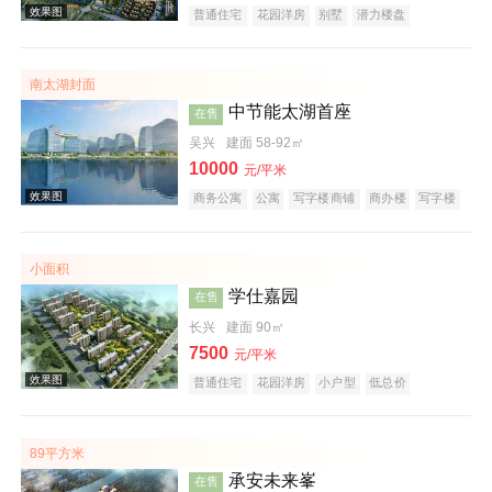
普通住宅
花园洋房
别墅
潜力楼盘
宜居生态地产
山景地产
复合地产
南太湖封面
效果图
中节能太湖首座
在售
吴兴
建面 58-92㎡
10000
元/平米
商务公寓
公寓
写字楼商铺
商办楼
写字楼
公园地产
创意地产
科技住宅
潜力楼盘
小户型
低总价
大平层
名企盘
五证齐全
小面积
学仕嘉园
在售
效果图
长兴
建面 90㎡
7500
元/平米
普通住宅
花园洋房
小户型
低总价
五证齐全
89平方米
承安未来峯
在售