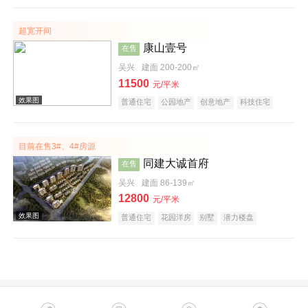
购物中心商铺
公园地产
创意地产
科技住宅
潜力楼盘
旅游地产
中式地产
宜居生态地产
超宽开间
养老地产
湖景地产
康山壹号
在售
吴兴
建面 200-200㎡
11500
元/平米
普通住宅
公园地产
创意地产
科技住宅
潜力楼盘
宜居生态地产
小户型
低总价
大平层
五证齐全
文旅地产
在线售楼
效果图
目前在售3#、4#房源
同建大诚首府
在售
吴兴
建面 86-139㎡
12800
元/平米
普通住宅
花园洋房
别墅
潜力楼盘
宜居生态地产
教育地产
效果图