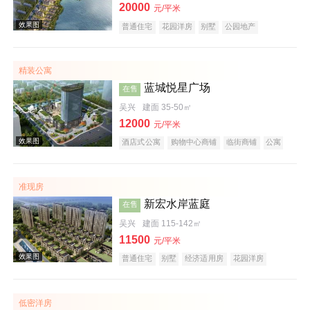
20000
元/平米
普通住宅
花园洋房
别墅
公园地产
潜力楼盘
湖景地产
名企盘
五证齐全
在线售楼
精装公寓
效果图
蓝城悦星广场
在售
吴兴
建面 35-50㎡
12000
元/平米
酒店式公寓
购物中心商铺
临街商铺
公寓
写字楼
小户型
大平层
名企盘
在线售楼
准现房
实景图
新宏水岸蓝庭
在售
吴兴
建面 115-142㎡
11500
元/平米
普通住宅
别墅
经济适用房
花园洋房
湖景地产
低密洋房