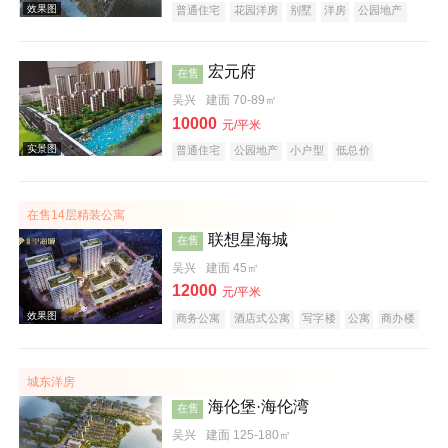
普通住宅
花园洋房
别墅
洋房
公园地产
潜力楼盘
中式地产
山景地产
湖景地产
庭院式住宅
五证齐全
宏元府
在售
吴兴
建面 70-89㎡
10000
元/平米
普通住宅
公园地产
小户型
低总价
效果图
文旅地产
在线售楼
在售14层精装公寓
联想星海城
在售
吴兴
建面 45㎡
12000
元/平米
商务公寓
酒店式公寓
写字楼
公寓
商办楼
创意地产
科技住宅
小户型
低总价
五证齐全
效果图
城东洋房
海伦堡·海伦湾
在售
吴兴
建面 125-180㎡