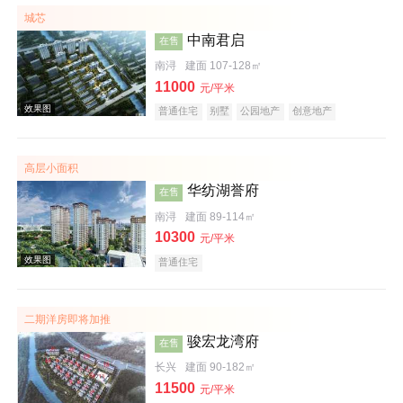
低总价
名企盘
五证齐全
城芯
中南君启
在售
南浔
建面 107-128㎡
11000
元/平米
普通住宅
别墅
公园地产
创意地产
科技住宅
潜力楼盘
名企盘
在线售楼
高层小面积
效果图
华纺湖誉府
在售
南浔
建面 89-114㎡
10300
元/平米
普通住宅
二期洋房即将加推
骏宏龙湾府
在售
效果图
长兴
建面 90-182㎡
11500
元/平米