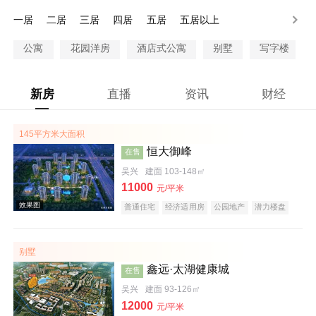
一居
二居
三居
四居
五居
五居以上
公寓
花园洋房
酒店式公寓
别墅
写字楼
新房
直播
资讯
财经
145平方米大面积
恒大御峰
在售
吴兴
建面 103-148㎡
11000
元/平米
普通住宅
经济适用房
公园地产
潜力楼盘
旅游地产
养老地产
海景地产
江景地产
名企盘
五证齐全
别墅
鑫远·太湖健康城
在售
吴兴
建面 93-126㎡
12000
元/平米