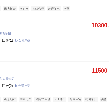
宅
潜力楼盘
名企盘
在线售楼
普通住宅
别墅
10300
查看地图
 四居(1)
全部户型
11500
查看地图
 四居(2)
全部户型
产
山景地产
湖景地产
庭院式住宅
五证齐全
普通住宅
花园洋房
别墅