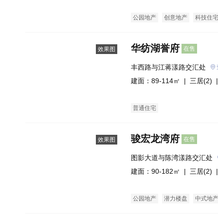
公园地产
创意地产
科技住
华纺湖誉府
在售
效果图
丰西路与江蒋漾路交汇处
建面：89-114㎡ |
三居(2)
|
普通住宅
骏宏龙湾府
在售
效果图
图影大道与陈湾漾路交汇处
建面：90-182㎡ |
三居(2)
|
公园地产
潜力楼盘
中式地
洋房