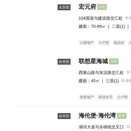
宏元府
在售
实景图
104国道与建设路交汇处
建面：70-89㎡ |
二居(1)
| 
公园地产
小户型
低总价
联想星海城
在售
效果图
西塞山路与东浜路交汇处
建面：45㎡ |
三居(1)
全
创意地产
科技住宅
小户型
海伦堡·海伦湾
在售
效果图
湖浔大道与永移线交叉口