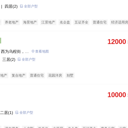
| 四居(2)
全部户型
产
养老地产
海景地产
江景地产
名企盘
五证齐全
普通住宅
经济适用
12000
，西为乌程街，北
查看地图
 三居(2)
全部户型
景地产
复合地产
普通住宅
花园洋房
别墅
10000
二居(1)
全部户型