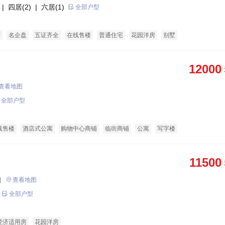
| 四居(2)
| 六居(1)
全部户型
产
名企盘
五证齐全
在线售楼
普通住宅
花园洋房
别墅
12000
查看地图
全部户型
线售楼
酒店式公寓
购物中心商铺
临街商铺
公寓
写字楼
11500
口
查看地图
全部户型
经济适用房
花园洋房