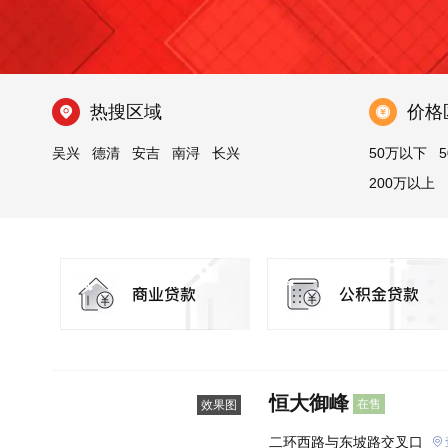
热搜区域
价格
吴兴
德清
安吉
南浔
长兴
50万以下
5
200万以上
恒大御峰
在售
效果图
二环西路与东坡路交叉口