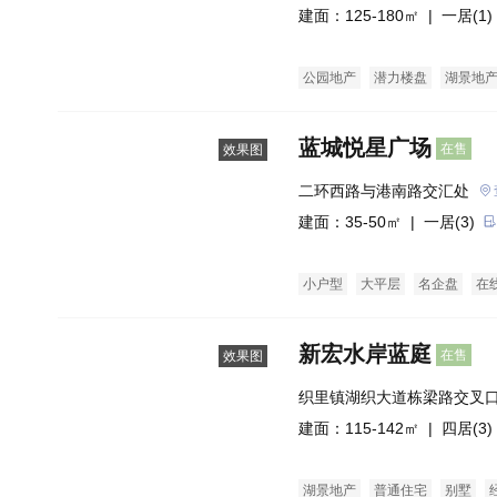
建面：125-180㎡ |
一居(1)
公园地产
潜力楼盘
湖景地
蓝城悦星广场
在售
效果图
二环西路与港南路交汇处
建面：35-50㎡ |
一居(3)
小户型
大平层
名企盘
在
新宏水岸蓝庭
在售
效果图
织里镇湖织大道栋梁路交叉
建面：115-142㎡ |
四居(3)
湖景地产
普通住宅
别墅