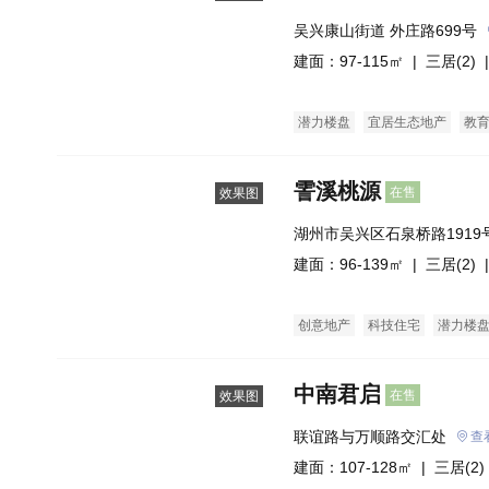
吴兴康山街道 外庄路699号
建面：97-115㎡ |
三居(2)
|
潜力楼盘
宜居生态地产
教
霅溪桃源
在售
效果图
湖州市吴兴区石泉桥路1919
建面：96-139㎡ |
三居(2)
|
创意地产
科技住宅
潜力楼
名企盘
五证齐全
花园洋房
中南君启
在售
效果图
联谊路与万顺路交汇处
查
建面：107-128㎡ |
三居(2)