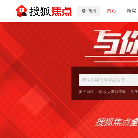
首页
新房
湖州
恒大御峰
鑫远·太湖健康城
学仕