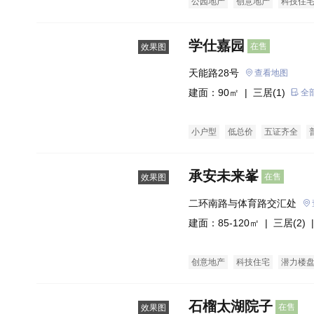
公园地产
创意地产
科技住
写字楼商铺
商办楼
写字楼
学仕嘉园
在售
效果图
天能路28号
查看地图
建面：90㎡ |
三居(1)
全
小户型
低总价
五证齐全
承安未来峯
在售
效果图
二环南路与体育路交汇处
建面：85-120㎡ |
三居(2)
|
创意地产
科技住宅
潜力楼
石榴太湖院子
在售
效果图