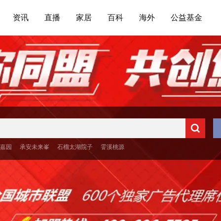
资讯
直播
家居
百科
海外
公益基金
嘉园
承安未来峯
石榴太湖院子
霅溪桃源