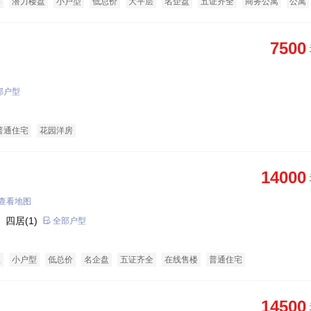
宅
潜力楼盘
小户型
低总价
大平层
名企盘
五证齐全
商务公寓
公寓
7500
部户型
普通住宅
花园洋房
14000
查看地图
 四居(1)
全部户型
盘
小户型
低总价
名企盘
五证齐全
在线售楼
普通住宅
14500