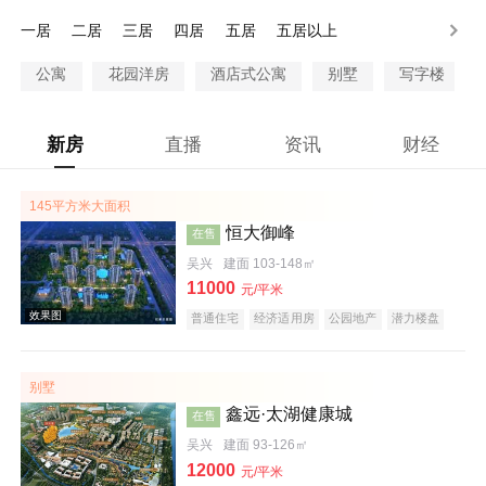
一居
二居
三居
四居
五居
五居以上
公寓
花园洋房
酒店式公寓
别墅
写字楼
新房
直播
资讯
财经
145平方米大面积
恒大御峰
在售
吴兴
建面 103-148㎡
11000
元/平米
普通住宅
经济适用房
公园地产
潜力楼盘
旅游地产
养老地产
海景地产
江景地产
名企盘
五证齐全
别墅
鑫远·太湖健康城
在售
吴兴
建面 93-126㎡
12000
元/平米