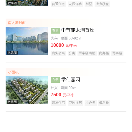
普通住宅
花园洋房
别墅
潜力楼盘
宜居生态地产
山景地产
复合地产
南太湖封面
效果图
中节能太湖首座
在售
吴兴
建面 58-92㎡
10000
元/平米
商务公寓
公寓
写字楼商铺
商办楼
写字楼
公园地产
创意地产
科技住宅
潜力楼盘
小户型
低总价
大平层
名企盘
五证齐全
小面积
学仕嘉园
在售
效果图
长兴
建面 90㎡
7500
元/平米
普通住宅
花园洋房
小户型
低总价
五证齐全
89平方米
承安未来峯
在售