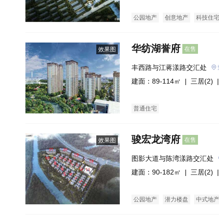
公园地产
创意地产
科技住
华纺湖誉府
在售
效果图
丰西路与江蒋漾路交汇处
建面：89-114㎡ |
三居(2)
|
普通住宅
骏宏龙湾府
在售
效果图
图影大道与陈湾漾路交汇处
建面：90-182㎡ |
三居(2)
|
公园地产
潜力楼盘
中式地
洋房