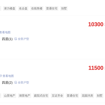
宅
潜力楼盘
名企盘
在线售楼
普通住宅
别墅
10300
查看地图
 四居(1)
全部户型
11500
查看地图
 四居(2)
全部户型
产
山景地产
湖景地产
庭院式住宅
五证齐全
普通住宅
花园洋房
别墅