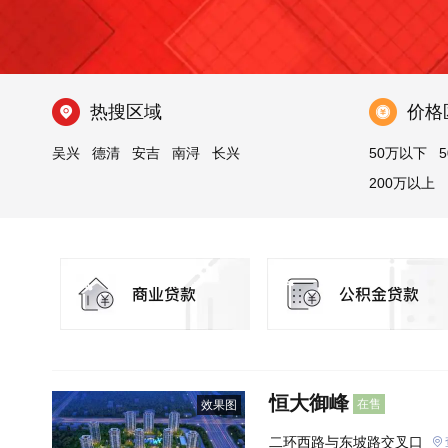
热搜区域
价格
吴兴
德清
安吉
南浔
长兴
50万以下
5
200万以上
恒大御峰
在售
效果图
二环西路与东坡路交叉口