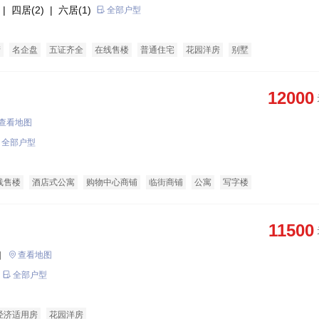
| 四居(2)
| 六居(1)
全部户型
产
名企盘
五证齐全
在线售楼
普通住宅
花园洋房
别墅
12000
查看地图
全部户型
线售楼
酒店式公寓
购物中心商铺
临街商铺
公寓
写字楼
11500
口
查看地图
全部户型
经济适用房
花园洋房