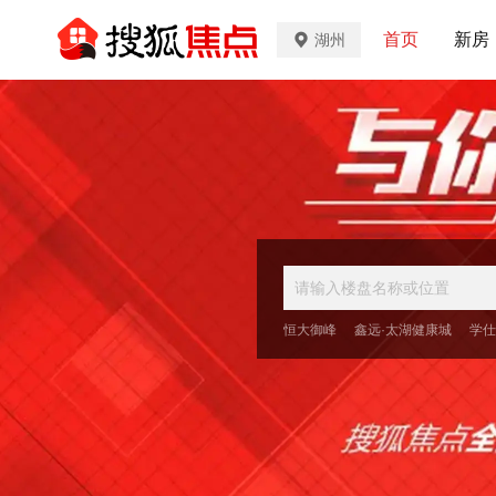
首页
新房
湖州
恒大御峰
鑫远·太湖健康城
学仕