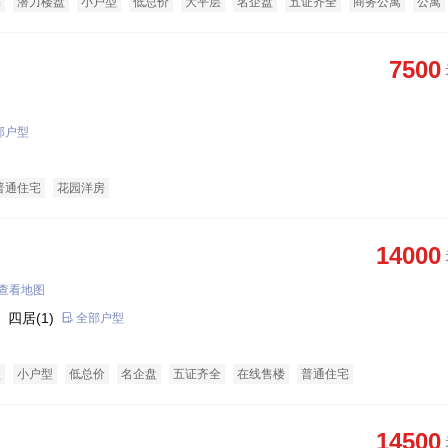
宅
潜力楼盘
小户型
低总价
大平层
名企盘
五证齐全
商务公寓
公寓
7500
部户型
普通住宅
花园洋房
14000
查看地图
 四居(1)
全部户型
盘
小户型
低总价
名企盘
五证齐全
在线售楼
普通住宅
14500