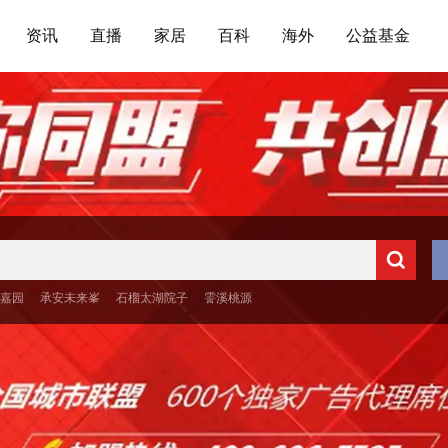
资讯
直播
家居
百科
海外
公益基金
嘉园
承安未来峯
石榴太湖院子
霅溪桃源