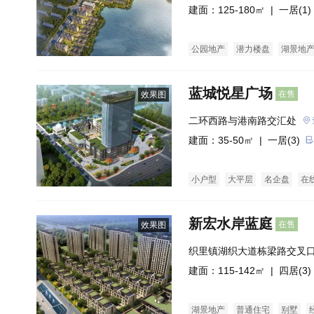
建面：125-180㎡ |
一居(1)
公园地产
潜力楼盘
湖景地
蓝城悦星广场
在售
效果图
二环西路与港南路交汇处
建面：35-50㎡ |
一居(3)
小户型
大平层
名企盘
在
新宏水岸蓝庭
在售
效果图
织里镇湖织大道栋梁路交叉
建面：115-142㎡ |
四居(3)
湖景地产
普通住宅
别墅