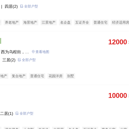
| 四居(2)
全部户型
产
养老地产
海景地产
江景地产
名企盘
五证齐全
普通住宅
经济适用
12000
，西为乌程街，北
查看地图
 三居(2)
全部户型
景地产
复合地产
普通住宅
花园洋房
别墅
10000
二居(1)
全部户型