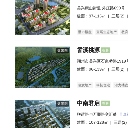
吴兴康山街道 外庄路699号
建面：97-115㎡ |
三居(2)
|
潜力楼盘
宜居生态地产
教
霅溪桃源
在售
效果图
湖州市吴兴区石泉桥路1919
建面：96-139㎡ |
三居(2)
|
创意地产
科技住宅
潜力楼
名企盘
五证齐全
花园洋房
中南君启
在售
效果图
联谊路与万顺路交汇处
查
建面：107-128㎡ |
三居(2)