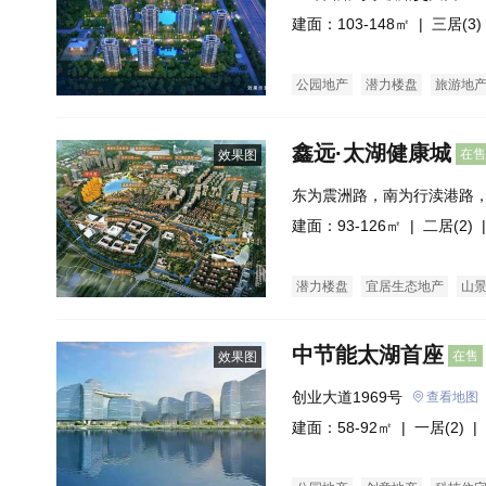
建面：103-148㎡ |
三居(3)
公园地产
潜力楼盘
旅游地
鑫远·太湖健康城
在售
效果图
东为震洲路，南为行渎港路
为滨港北路。
建面：93-126㎡ |
二居(2)
|
潜力楼盘
宜居生态地产
山
中节能太湖首座
在售
效果图
创业大道1969号
查看地图
建面：58-92㎡ |
一居(2)
| 