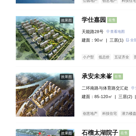
公园地产
创意地产
科技住
写字楼商铺
商办楼
写字楼
学仕嘉园
在售
效果图
天能路28号
查看地图
建面：90㎡ |
三居(1)
全
小户型
低总价
五证齐全
承安未来峯
在售
效果图
二环南路与体育路交汇处
建面：85-120㎡ |
三居(2)
|
创意地产
科技住宅
潜力楼
石榴太湖院子
在售
效果图