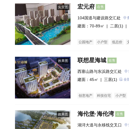
宏元府
在售
实景图
104国道与建设路交汇处
建面：70-89㎡ |
二居(1)
| 
公园地产
小户型
低总价
联想星海城
在售
效果图
西塞山路与东浜路交汇处
建面：45㎡ |
三居(1)
全
创意地产
科技住宅
小户型
海伦堡·海伦湾
在售
效果图
湖浔大道与永移线交叉口