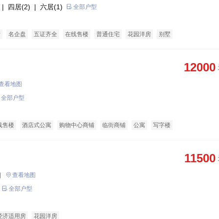
| 四居(2)
| 六居(1)
全部户型
产
名企盘
五证齐全
在线售楼
普通住宅
花园洋房
别墅
12000
查看地图
全部户型
线售楼
酒店式公寓
购物中心商铺
临街商铺
公寓
写字楼
11500
口
查看地图
全部户型
经济适用房
花园洋房