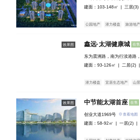
建面：103-148㎡ |
三居(3)
公园地产
潜力楼盘
旅游地
鑫远·太湖健康城
在售
效果图
东为震洲路，南为行渎港路
为滨港北路。
建面：93-126㎡ |
二居(2)
|
潜力楼盘
宜居生态地产
山
中节能太湖首座
在售
效果图
创业大道1969号
查看地图
建面：58-92㎡ |
一居(2)
| 