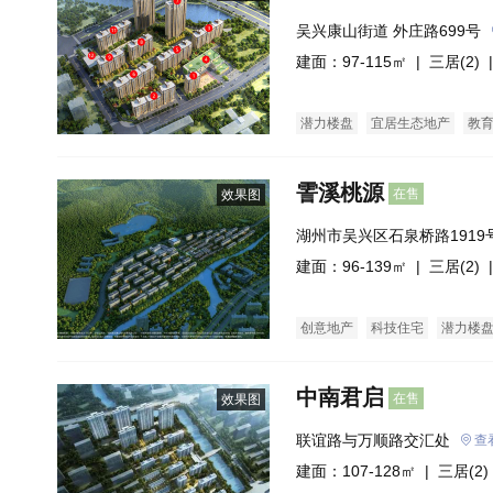
吴兴康山街道 外庄路699号
建面：97-115㎡ |
三居(2)
|
潜力楼盘
宜居生态地产
教
霅溪桃源
在售
效果图
湖州市吴兴区石泉桥路1919
建面：96-139㎡ |
三居(2)
|
创意地产
科技住宅
潜力楼
名企盘
五证齐全
花园洋房
中南君启
在售
效果图
联谊路与万顺路交汇处
查
建面：107-128㎡ |
三居(2)