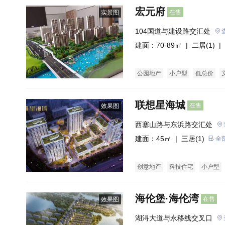
宏元府
在售
实景图
104国道与建设路交汇处
建面：70-89㎡ |
二居(1)
| 
公园地产
小户型
低总价
联想星海城
在售
效果图
西塞山路与东浜路交汇处
建面：45㎡ |
三居(1)
全
创意地产
科技住宅
小户型
海伦堡·海伦湾
在售
效果图
湖浔大道与永移线交叉口