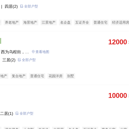
| 四居(2)
全部户型
产
养老地产
海景地产
江景地产
名企盘
五证齐全
普通住宅
经济适用
12000
，西为乌程街，北
查看地图
 三居(2)
全部户型
景地产
复合地产
普通住宅
花园洋房
别墅
10000
二居(1)
全部户型