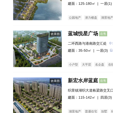
建面：125-180㎡ |
一居(1)
公园地产
潜力楼盘
湖景地
蓝城悦星广场
在售
效果图
二环西路与港南路交汇处
建面：35-50㎡ |
一居(3)
小户型
大平层
名企盘
在
新宏水岸蓝庭
在售
效果图
织里镇湖织大道栋梁路交叉
建面：115-142㎡ |
四居(3)
湖景地产
普通住宅
别墅