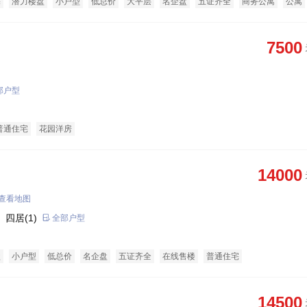
宅
潜力楼盘
小户型
低总价
大平层
名企盘
五证齐全
商务公寓
公寓
7500
部户型
普通住宅
花园洋房
14000
查看地图
 四居(1)
全部户型
盘
小户型
低总价
名企盘
五证齐全
在线售楼
普通住宅
14500