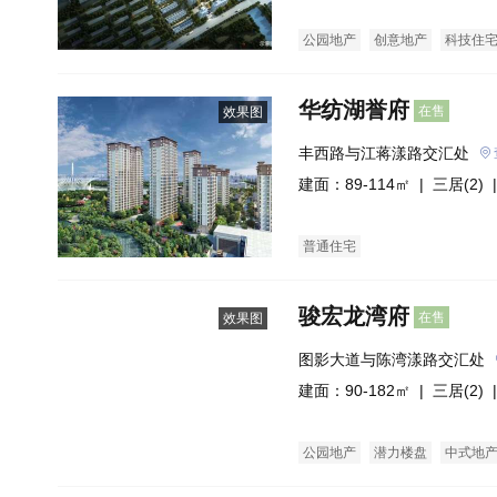
公园地产
创意地产
科技住
华纺湖誉府
在售
效果图
丰西路与江蒋漾路交汇处
建面：89-114㎡ |
三居(2)
|
普通住宅
骏宏龙湾府
在售
效果图
图影大道与陈湾漾路交汇处
建面：90-182㎡ |
三居(2)
|
公园地产
潜力楼盘
中式地
洋房