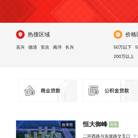
热搜区域
价格
吴兴
德清
安吉
南浔
长兴
50万以下
5
200万以上
恒大御峰
在售
效果图
二环西路与东坡路交叉口