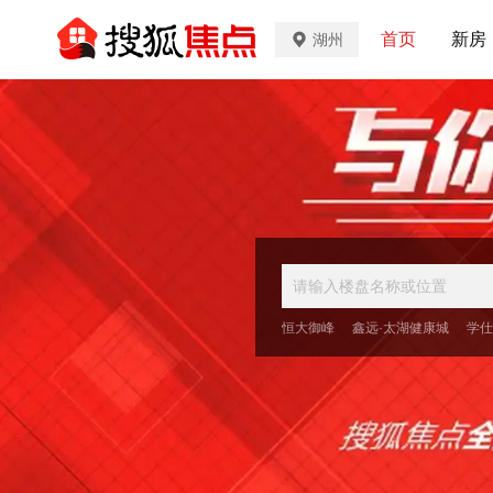
首页
新房
湖州
恒大御峰
鑫远·太湖健康城
学仕