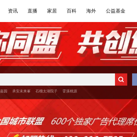
资讯
直播
家居
百科
海外
公益基金
嘉园
承安未来峯
石榴太湖院子
霅溪桃源