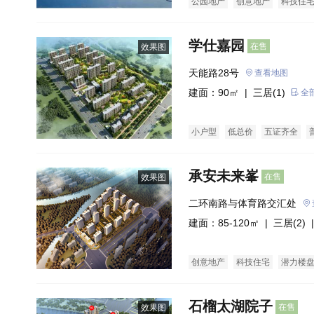
公园地产
创意地产
科技住
写字楼商铺
商办楼
写字楼
学仕嘉园
在售
效果图
天能路28号
查看地图
建面：90㎡ |
三居(1)
全
小户型
低总价
五证齐全
承安未来峯
在售
效果图
二环南路与体育路交汇处
建面：85-120㎡ |
三居(2)
|
创意地产
科技住宅
潜力楼
石榴太湖院子
在售
效果图