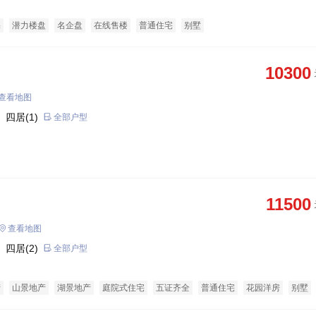
宅
潜力楼盘
名企盘
在线售楼
普通住宅
别墅
10300
查看地图
 四居(1)
全部户型
11500
查看地图
 四居(2)
全部户型
产
山景地产
湖景地产
庭院式住宅
五证齐全
普通住宅
花园洋房
别墅