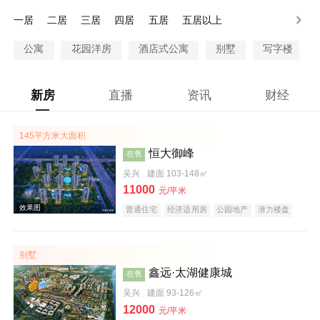
一居
二居
三居
四居
五居
五居以上
公寓
花园洋房
酒店式公寓
别墅
写字楼
新房
直播
资讯
财经
145平方米大面积
恒大御峰
在售
吴兴
建面 103-148㎡
11000
元/平米
普通住宅
经济适用房
公园地产
潜力楼盘
旅游地产
养老地产
海景地产
江景地产
名企盘
五证齐全
别墅
鑫远·太湖健康城
在售
吴兴
建面 93-126㎡
12000
元/平米