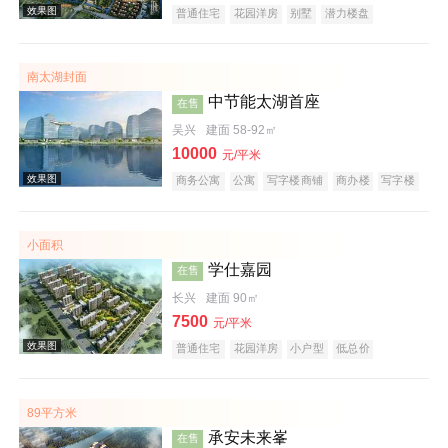
普通住宅
花园洋房
别墅
潜力楼盘
宜居生态地产
山景地产
复合地产
南太湖封面
效果图
中节能太湖首座
在售
吴兴
建面 58-92㎡
10000
元/平米
商务公寓
公寓
写字楼商铺
商办楼
写字楼
公园地产
创意地产
科技住宅
潜力楼盘
小户型
低总价
大平层
名企盘
五证齐全
小面积
学仕嘉园
在售
效果图
长兴
建面 90㎡
7500
元/平米
普通住宅
花园洋房
小户型
低总价
五证齐全
89平方米
承安未来峯
在售