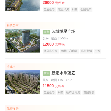
20000
元/平米
普通住宅
花园洋房
别墅
公园地产
潜力楼盘
湖景地产
名企盘
五证齐全
在线售楼
精装公寓
效果图
蓝城悦星广场
在售
吴兴
建面 35-50㎡
12000
元/平米
酒店式公寓
购物中心商铺
临街商铺
公寓
写字楼
小户型
大平层
名企盘
在线售楼
准现房
实景图
新宏水岸蓝庭
在售
吴兴
建面 115-142㎡
11500
元/平米
普通住宅
别墅
经济适用房
花园洋房
湖景地产
低密洋房