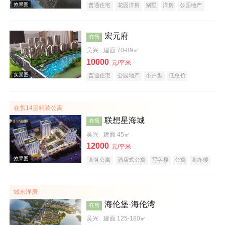
普通住宅
花园洋房
别墅
洋房
公园地产
潜力楼盘
中式地产
山景地产
湖景地产
庭院式住宅
五证齐全
宏元府
在售
吴兴
建面 70-89㎡
10000
元/平米
普通住宅
公园地产
小户型
低总价
效果图
文旅地产
在线售楼
在售14层精装公寓
联想星海城
在售
吴兴
建面 45㎡
12000
元/平米
商务公寓
酒店式公寓
写字楼
公寓
商办楼
创意地产
科技住宅
小户型
低总价
五证齐全
效果图
城东洋房
海伦堡·海伦湾
在售
吴兴
建面 125-180㎡