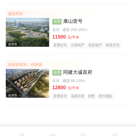
购物中心商铺
公园地产
创意地产
科技住宅
潜力楼盘
旅游地产
中式地产
宜居生态地产
超宽开间
养老地产
湖景地产
康山壹号
在售
吴兴
建面 200-200㎡
11500
元/平米
普通住宅
公园地产
创意地产
科技住宅
潜力楼盘
宜居生态地产
小户型
低总价
大平层
五证齐全
文旅地产
在线售楼
效果图
目前在售3#、4#房源
同建大诚首府
在售
吴兴
建面 86-139㎡
12800
元/平米
普通住宅
花园洋房
别墅
潜力楼盘
宜居生态地产
教育地产
效果图