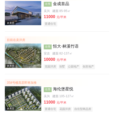
金成首品
在售
效果图
吴兴
建面 85-95㎡
11000
元/平米
普通住宅
目前在卖洋房
恒大·林溪竹语
在售
安吉
建面 82-137㎡
10000
元/平米
效果图
花园洋房
别墅
公园地产
创意地产
科技住宅
潜力楼盘
旅游地产
中式地产
养老地产
海景地产
江景地产
山景地产
湖景地产
小户型
低总价
大平层
五证齐全
35#号楼高层即将加推
海伦堡星悦
在售
吴兴
建面 105-127㎡
11000
元/平米
普通住宅
花园洋房
自住型商品房
效果图
安居型商品房
别墅
商业街商铺