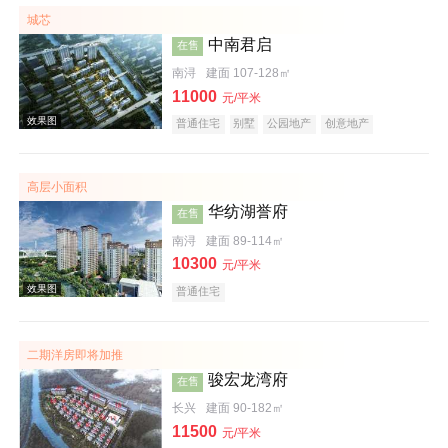
低总价
名企盘
五证齐全
城芯
中南君启
在售
南浔
建面 107-128㎡
11000
元/平米
普通住宅
别墅
公园地产
创意地产
科技住宅
潜力楼盘
名企盘
在线售楼
高层小面积
效果图
华纺湖誉府
在售
南浔
建面 89-114㎡
10300
元/平米
普通住宅
二期洋房即将加推
骏宏龙湾府
在售
效果图
长兴
建面 90-182㎡
11500
元/平米