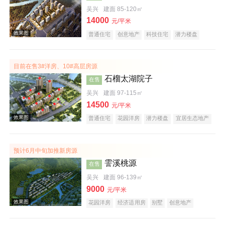
吴兴
建面 85-120㎡
14000
效果图
元/平米
普通住宅
创意地产
科技住宅
潜力楼盘
小户型
低总价
名企盘
五证齐全
在线售楼
目前在售3#洋房、10#高层房源
石榴太湖院子
在售
吴兴
建面 97-115㎡
14500
元/平米
普通住宅
花园洋房
潜力楼盘
宜居生态地产
效果图
教育地产
预计6月中旬加推新房源
霅溪桃源
在售
吴兴
建面 96-139㎡
9000
元/平米
花园洋房
经济适用房
别墅
创意地产
科技住宅
潜力楼盘
旅游地产
宜居生态地产
养老地产
江景地产
山景地产
湖景地产
效果图