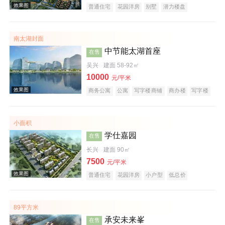
普通住宅
花园洋房
别墅
潜力楼盘
宜居生态地产
山景地产
复合地产
南太湖封面
效果图
中节能太湖首座
在售
吴兴
建面 58-92㎡
10000
元/平米
商务公寓
公寓
写字楼商铺
商办楼
写字楼
公园地产
创意地产
科技住宅
潜力楼盘
小户型
低总价
大平层
名企盘
五证齐全
小面积
学仕嘉园
在售
效果图
长兴
建面 90㎡
7500
元/平米
普通住宅
花园洋房
小户型
低总价
五证齐全
89平方米
承安未来峯
在售