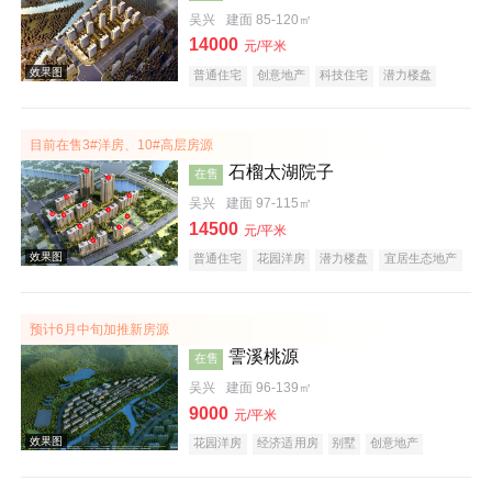
吴兴
建面 85-120㎡
14000
效果图
元/平米
普通住宅
创意地产
科技住宅
潜力楼盘
小户型
低总价
名企盘
五证齐全
在线售楼
目前在售3#洋房、10#高层房源
石榴太湖院子
在售
吴兴
建面 97-115㎡
14500
元/平米
普通住宅
花园洋房
潜力楼盘
宜居生态地产
效果图
教育地产
预计6月中旬加推新房源
霅溪桃源
在售
吴兴
建面 96-139㎡
9000
元/平米
花园洋房
经济适用房
别墅
创意地产
科技住宅
潜力楼盘
旅游地产
宜居生态地产
养老地产
江景地产
山景地产
湖景地产
效果图