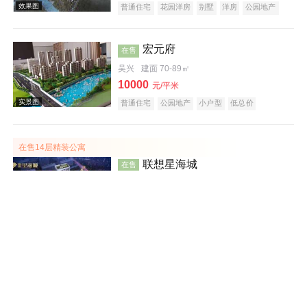
普通住宅
花园洋房
别墅
洋房
公园地产
潜力楼盘
中式地产
山景地产
湖景地产
庭院式住宅
五证齐全
宏元府
在售
吴兴
建面 70-89㎡
10000
元/平米
普通住宅
公园地产
小户型
低总价
效果图
文旅地产
在线售楼
在售14层精装公寓
联想星海城
在售
吴兴
建面 45㎡
12000
元/平米
商务公寓
酒店式公寓
写字楼
公寓
商办楼
创意地产
科技住宅
小户型
低总价
五证齐全
效果图
城东洋房
海伦堡·海伦湾
在售
吴兴
建面 125-180㎡