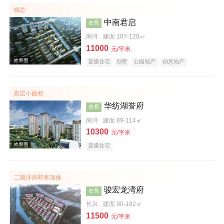
低总价
名企盘
五证齐全
城芯
中南君启
在售
南浔
建面 107-128㎡
11000
元/平米
普通住宅
别墅
公园地产
创意地产
科技住宅
潜力楼盘
名企盘
在线售楼
高层小面积
效果图
华纺湖誉府
在售
南浔
建面 89-114㎡
10300
元/平米
普通住宅
二期洋房即将加推
骏宏龙湾府
在售
效果图
长兴
建面 90-182㎡
11500
元/平米