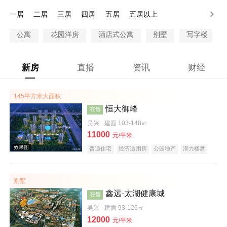
一居
二居
三居
四居
五居
五居以上
公寓
花园洋房
酒店式公寓
别墅
写字楼
新房
直播
资讯
财经
145平方米大面积
恒大御峰
在售
吴兴
建面 103-148㎡
11000
元/平米
普通住宅
经济适用房
公园地产
潜力楼盘
旅游地产
养老地产
海景地产
江景地产
名企盘
五证齐全
别墅
鑫远·太湖健康城
在售
吴兴
建面 93-126㎡
12000
元/平米